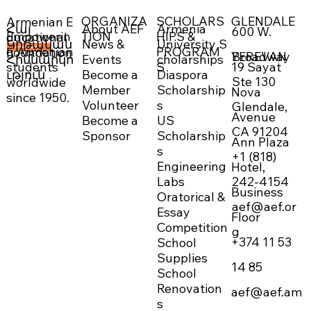
ORGANIZA
SCHOLARS
GLENDALE
Armenian E
About AEF
Armenia
Հայ
600 W.
Empowerin
TION
HIPS &
ducational
News &
University S
Կրթական
g Armenian
PROGRAM
Foundation
DONATE NOW →
Broadway
YEREVAN
Events
cholarships
Հիմնարկո
19 Sayat
students
S
Become a
Diaspora
ւթյուն
Ste 130
worldwide
Member
Scholarship
Nova
since 1950.
Volunteer
s
Glendale,
Avenue
Become a
US
CA 91204
Sponsor
Scholarship
Ann Plaza
s
+1 (818)
Engineering
Hotel,
242-4154
Labs
Business
Oratorical &
aef@aef.or
Essay
Floor
Competition
g
+374 11 53
School
Supplies
14 85
School
Renovation
aef@aef.am
s