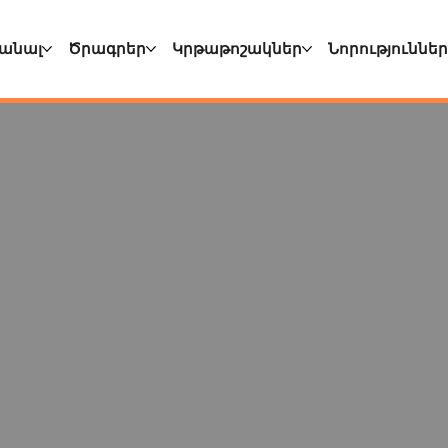
անալ
Ծրագրեր
Կրթաթոշակներ
Նորություննե