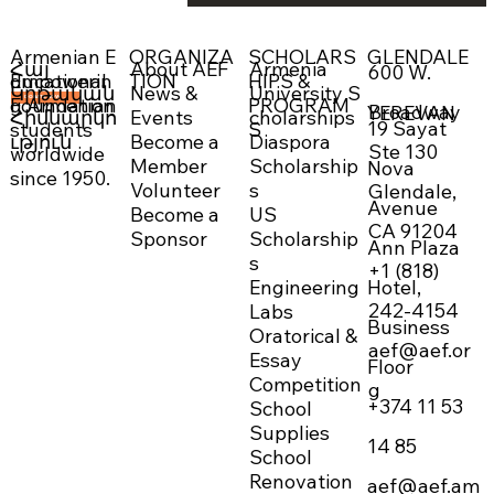
ORGANIZA
SCHOLARS
GLENDALE
Armenian E
About AEF
Armenia
Հայ
600 W.
Empowerin
TION
HIPS &
ducational
News &
University S
Կրթական
g Armenian
PROGRAM
Foundation
DONATE NOW →
Broadway
YEREVAN
Events
cholarships
Հիմնարկո
19 Sayat
students
S
Become a
Diaspora
ւթյուն
Ste 130
worldwide
Member
Scholarship
Nova
since 1950.
Volunteer
s
Glendale,
Avenue
Become a
US
CA 91204
Sponsor
Scholarship
Ann Plaza
s
+1 (818)
Engineering
Hotel,
242-4154
Labs
Business
Oratorical &
aef@aef.or
Essay
Floor
Competition
g
+374 11 53
School
Supplies
14 85
School
Renovation
aef@aef.am