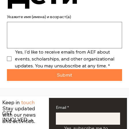
Укажите имя (имена) и возраст(а)
Yes, I'd like to receive emails from AEF about 
events, scholarships, and other organizational 
updates. You may unsubscribe at any time.
*
Submit
Keep in
touch
Email
*
Stay updated
GET
with our news
INVOLVED →
and activities.
Yes, subscribe me to 