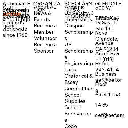
ORGANIZA
SCHOLARS
GLENDALE
Armenian E
About AEF
Armenia
Հայ
600 W.
Empowerin
TION
HIPS &
ducational
News &
University S
Կրթական
g Armenian
PROGRAM
Foundation
DONATE NOW →
Broadway
YEREVAN
Events
cholarships
Հիմնարկո
19 Sayat
students
S
Become a
Diaspora
ւթյուն
Ste 130
worldwide
Member
Scholarship
Nova
since 1950.
Volunteer
s
Glendale,
Avenue
Become a
US
CA 91204
Sponsor
Scholarship
Ann Plaza
s
+1 (818)
Engineering
Hotel,
242-4154
Labs
Business
Oratorical &
aef@aef.or
Essay
Floor
Competition
g
+374 11 53
School
Supplies
14 85
School
Renovation
aef@aef.am
s
Code